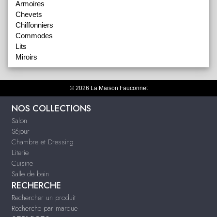
Armoires
Chevets
Chiffonniers
Commodes
Lits
Miroirs
© 2026 La Maison Fauconnet
NOS COLLECTIONS
Salon
Séjour
Chambre et Dressing
Literie
Cuisine
Salle de bain
RECHERCHE
Rechercher un produit
Recherche par marque