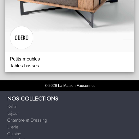
Petits meubles
Tables basses
© 2026 La Maison Fauconnet
NOS COLLECTIONS
Salon
Séjour
Chambre et Dressing
Literie
Cuisine