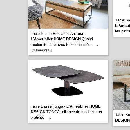
Table Ba
L'Ameu
les peti
Table Basse Relevable Arizona -
L'Ameublier HOME DESIGN
Quand
modernité rime avec fonctionnalité…
...
[1 image(s)]
Table Basse Tonga -
L'Ameublier HOME
DESIGN
TONGA, alliance de modernité et
Table B
praticité
...
DESIGN