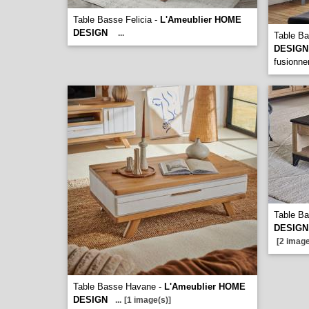
Table Basse Felicia -
L'Ameublier HOME
DESIGN
...
Table Ba
DESIGN
fusionn
Table Ba
DESIGN
[2 image
Table Basse Havane -
L'Ameublier HOME
DESIGN
...
[1 image(s)]