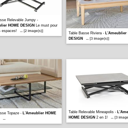
sse Relevable Jumpy -
blier HOME DESIGN
Le must pour
ts espaces!
...
[2 image(s)]
Table Basse Riviera -
L'Ameublie
DESIGN
...
[3 image(s)]
Table Relevable Mineapolis -
L'Ame
asse Topaze -
L'Ameublier HOME
HOME DESIGN
2 en 1!
...
[3 image
...