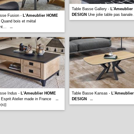
Table Basse Gallery -
L'Ameublie
DESIGN
Une jolie table pas banale
sse Fusion -
L'Ameublier HOME
Quand bois et métal
ent…
...
sse Indus -
L'Ameublier HOME
Table Basse Kansas -
L'Ameublie
Esprit Atelier made in France
DESIGN
...
...
(s)]