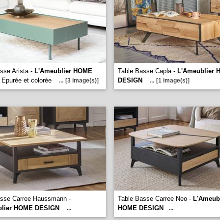
sse Arista -
L'Ameublier HOME
Table Basse Capla -
L'Ameublier
Epurée et colorée
DESIGN
...
[3 image(s)]
...
[1 image(s)]
asse Carree Haussmann -
Table Basse Carree Neo -
L'Ameubl
blier HOME DESIGN
HOME DESIGN
...
...