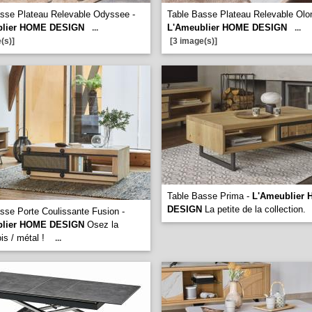
sse Plateau Relevable Odyssee -
Table Basse Plateau Relevable Olo
blier HOME DESIGN
L'Ameublier HOME DESIGN
...
...
(s)]
[3 image(s)]
Table Basse Prima -
L'Ameublier
DESIGN
La petite de la collection.
sse Porte Coulissante Fusion -
blier HOME DESIGN
Osez la
is / métal !
...