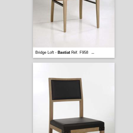
Bridge Loft -
Bastiat
Réf. F958
...