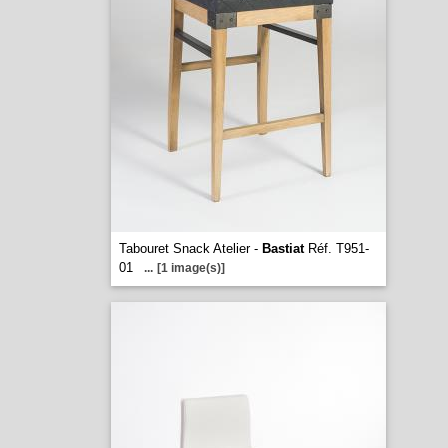
Tabouret Snack Atelier -
Bastiat
Réf. T951-
01
...
[1 image(s)]