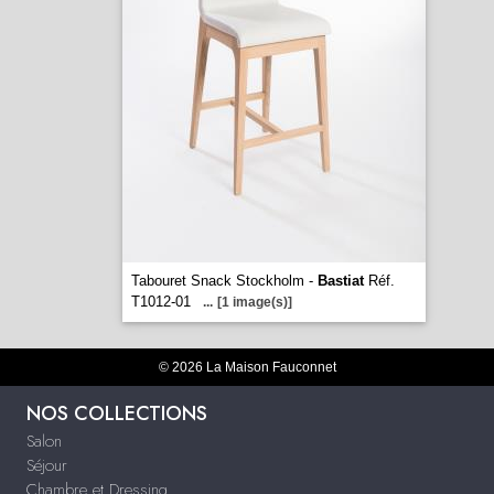
Tabouret Snack Stockholm -
Bastiat
Réf.
T1012-01
...
[1 image(s)]
© 2026 La Maison Fauconnet
NOS COLLECTIONS
Salon
Séjour
Chambre et Dressing