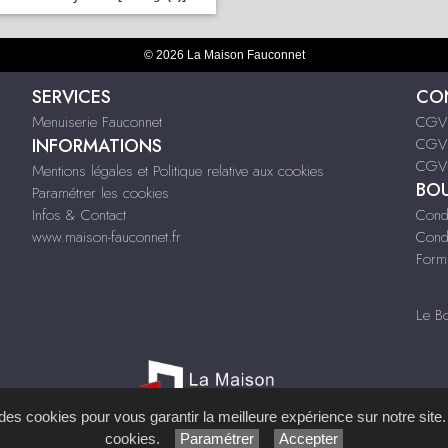
© 2026 La Maison Fauconnet
SERVICES
CON
Menuiserie Fauconnet
CGV 
INFORMATIONS
CGV 
CGV C
Mentions légales et Politique relative aux cookies
BOU
Paramétrer les cookies
Infos & Contact
Condi
www.maison-fauconnet.fr
Condi
Formu
Le B
s des cookies pour vous garantir la meilleure expérience sur notre site.
cookies.
Paramétrer
Accepter
ystème de Gestion de Contenu (SGC)
imagenia
, créé et développé en France par