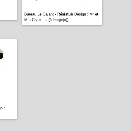
Bureau Le Galant -
Résistub
Design : Mr et
Mrs Clynk
...
[3 image(s)]
n :