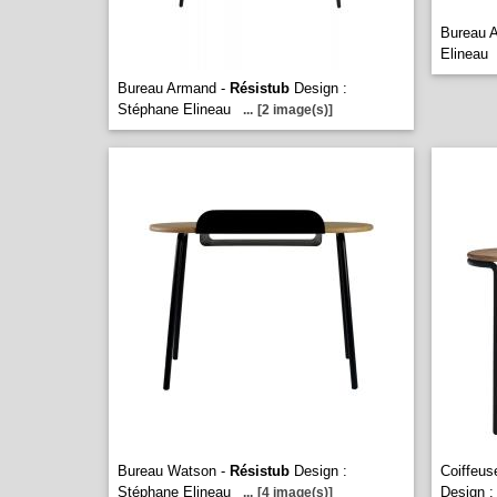
Bureau A
Elineau
Bureau Armand -
Résistub
Design :
Stéphane Elineau
...
[2 image(s)]
Bureau Watson -
Résistub
Design :
Coiffeus
Stéphane Elineau
Design :
...
[4 image(s)]