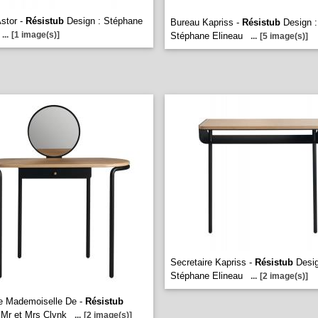
stor -
Résistub
Design : Stéphane
Bureau Kapriss -
Résistub
Design :
...
[1 image(s)]
Stéphane Elineau
...
[5 image(s)]
Secretaire Kapriss -
Résistub
Desig
Stéphane Elineau
...
[2 image(s)]
e Mademoiselle De -
Résistub
 Mr et Mrs Clynk
...
[2 image(s)]