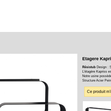
Etagere Kapr
Résistub
Design : S
L'étagère Kapriss e
Notre usine possède 
Structure Acier Pei
Ce produit m'